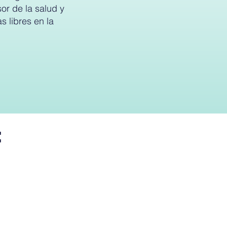
or de la salud y
s libres en la
: