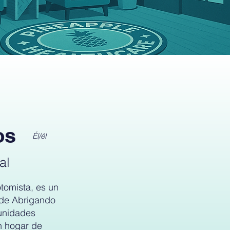
os
Él/él
al
omista, es un
 de Abrigando
unidades
n hogar de