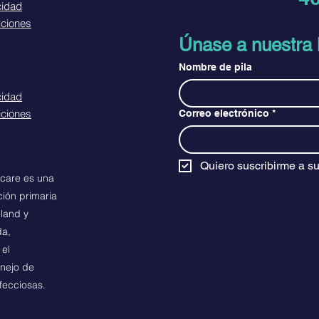
cidad
iciones
Únase a nuestra l
Nombre de pila
cidad
iciones
Correo electrónico
*
Quiero suscribirme a su 
hcare es una
ción primaria
land y
da,
 el
anejo de
fecciosas.