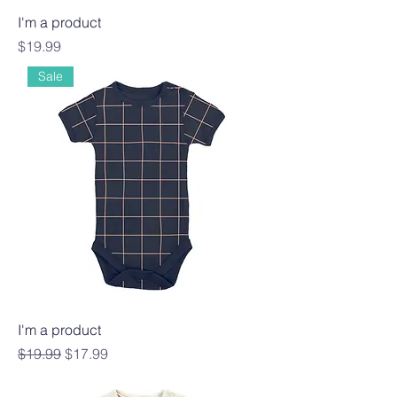
I'm a product
Precio
$19.99
Sale
I'm a product
Precio
Precio de oferta
$19.99
$17.99