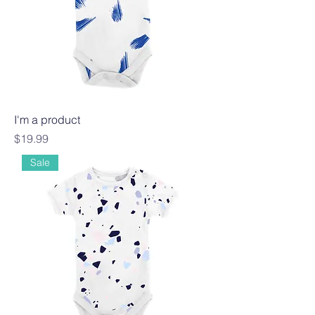
I'm a product
Precio
$19.99
Sale