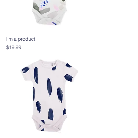
I'm a product
Precio
$19.99