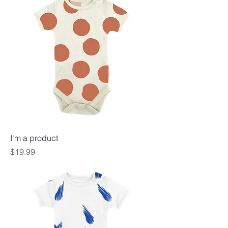
I'm a product
Precio
$19.99